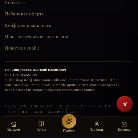
Контакты
Публичная оферта
Конфиденциальность
Пользовательское соглашение
Политика cookie
ИП Спиридонов Дмитрий Вадимович
ИНН
760806658219
Diabloshop не аффилирован с Blizzard Entertainment. Логотипы Diablo,
Battle.net, PlayStation, Xbox, Nintendo принадлежат правообладателям и
используются на правах добросовестного цитирования.
© 2017–
2026
DIABLOSHOP · ВСЕ ПРАВА ТЬМЫ ЗАЩИЩЕНЫ
VISA
МИР
СБП
СБЕРPAY
USDT
Сайт сделан с любовью
deemkend
Гайды
Профиль
Магазин
Корзина
Подбор