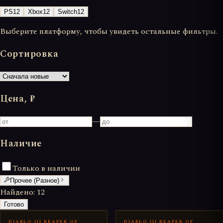
PS
12
Xbox
12
Switch
12
Выберите платформу, чтобы увидеть остальные фильтры.
Сортировка
Цена, ₽
—
Наличие
Только в наличии
Прочее (Разное)
Найдено:
12
Готово
DIABLO III REAPER OF
DIABLO III REAPER OF