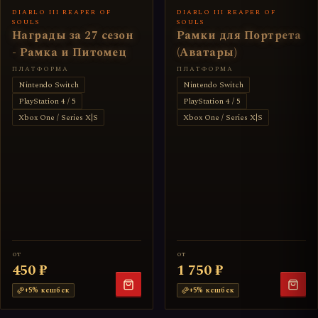
DIABLO III REAPER OF
DIABLO III REAPER OF
SOULS
SOULS
Награды за 27 сезон
Рамки для Портрета
- Рамка и Питомец
(Аватары)
ПЛАТФОРМА
ПЛАТФОРМА
Nintendo Switch
Nintendo Switch
PlayStation 4 / 5
PlayStation 4 / 5
Xbox One / Series X|S
Xbox One / Series X|S
от
от
450 ₽
1 750 ₽
+
5
% кешбек
+
5
% кешбек