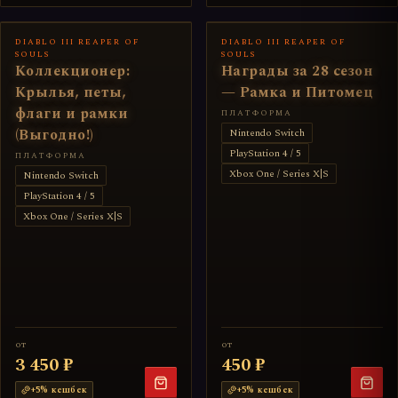
DIABLO III REAPER OF
DIABLO III REAPER OF
SOULS
SOULS
Коллекционер:
Награды за 28 сезон
Крылья, петы,
— Рамка и Питомец
флаги и рамки
ПЛАТФОРМА
(Выгодно!)
Nintendo Switch
PlayStation 4 / 5
ПЛАТФОРМА
Xbox One / Series X|S
Nintendo Switch
PlayStation 4 / 5
Xbox One / Series X|S
от
от
3 450 ₽
450 ₽
+
5
% кешбек
+
5
% кешбек