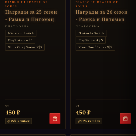
DIABLO III REAPER OF
DIABLO III REAPER OF
SOULS
SOULS
Награды за 25 сезон
Награды за 26 сезон
- Рамка и Питомец
- Рамка и Питомец
ПЛАТФОРМА
ПЛАТФОРМА
Nintendo Switch
Nintendo Switch
PlayStation 4 / 5
PlayStation 4 / 5
Xbox One / Series X|S
Xbox One / Series X|S
от
от
450 ₽
450 ₽
+
5
% кешбек
+
5
% кешбек