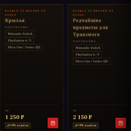
DIABLO III REAPER OF
DIABLO III REAPER OF
SOULS
SOULS
Крылья
Редчайшие
предметы для
ПЛАТФОРМА
Трансмога
Nintendo Switch
PlayStation 4 / 5
ПЛАТФОРМА
Xbox One / Series X|S
Nintendo Switch
PlayStation 4 / 5
Xbox One / Series X|S
от
от
1 250 ₽
2 150 ₽
+
5
% кешбек
+
5
% кешбек