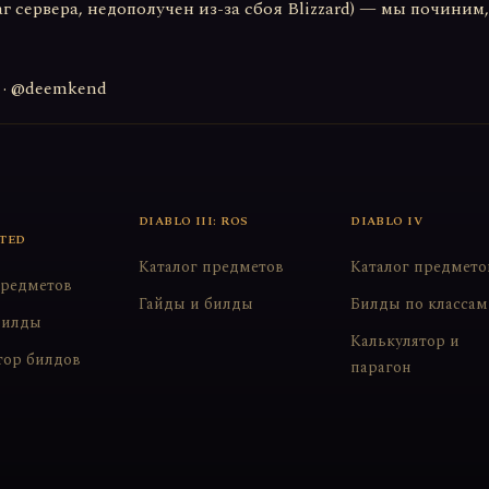
аг сервера, недополучен из-за сбоя Blizzard) — мы почини
45 · @deemkend
DIABLO III: ROS
DIABLO IV
TED
Каталог предметов
Каталог предмето
предметов
Гайды и билды
Билды по классам
билды
Калькулятор и
тор билдов
парагон