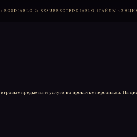
: ROS
DIABLO 2: RESURRECTED
DIABLO 4
ГАЙДЫ
ЭНЦИ
гровые предметы и услуги по прокачке персонажа. На ци