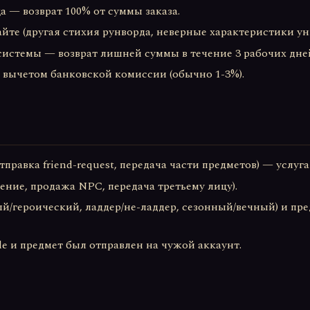
а — возврат 100% от суммы заказа.
айте (другая стихия рунворда, неверные характеристики ун
истемы — возврат лишней суммы в течение 3 рабочих дне
 вычетом банковской комиссии (обычно 1-3%).
правка friend-request, передача части предметов) — услуга
ение, продажа NPC, передача третьему лицу).
й/героический, ладдер/не-ладдер, сезонный/вечный) и пр
e и предмет был отправлен на чужой аккаунт.