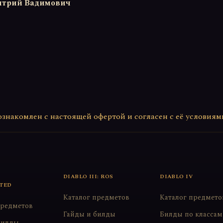
итрий Вадимович
ознакомлен с настоящей офертой и согласен с её условиям
DIABLO III: ROS
DIABLO IV
TED
Каталог предметов
Каталог предмето
предметов
Гайды и билды
Билды по классам
билды