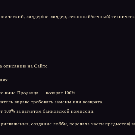
роический, ладдер/не-ладдер, сезонный/вечный) техничес
ра описанию на Сайте.
аях:
по вине Продавца — возврат 100%.
тель вправе требовать замены или возврата.
ат 100% за вычетом банковской комиссии.
 приглашения, создание лобби, передача части предметов) 