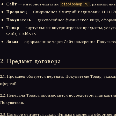
Сайт
— интернет-магазин
, размещённы
diabloshop.ru
Продавец
— Спиридонов Дмитрий Вадимович, ИНН 760
Покупатель
— дееспособное физическое лицо, оформля
Товар
— виртуальные внутриигровые предметы, услуги по
Souls, Diablo IV.
Заказ
— оформленное через Сайт намерение Покупател
2. Предмет договора
2.1. Продавец обязуется передать Покупателю Товар, указа
офертой.
2.2. Передача Товара производится посредством стандартн
Покупателя.
2.3. Договор считается заключённым с момента оформления