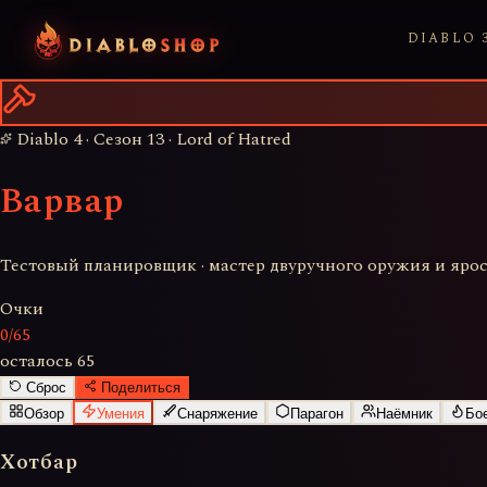
DIABLO 3
Diablo 4 · Сезон 13 · Lord of Hatred
Варвар
Тестовый планировщик ·
мастер двуручного оружия и яро
Очки
0
/
65
осталось
65
Сброс
Поделиться
Обзор
Умения
Снаряжение
Парагон
Наёмник
Бо
Хотбар