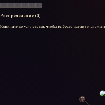
1
1
2
2
3
3
4
4
5
5
6
6
Распределение (
0
)
Кликните по узлу дерева, чтобы выбрать умение и вложить