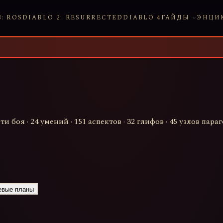
: ROS
DIABLO 2: RESURRECTED
DIABLO 4
ГАЙДЫ
ЭНЦИ
сти боя
·
24
умений ·
151
аспектов ·
32
глифов ·
45
узлов параг
евые планы