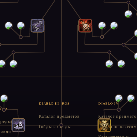
DIABLO III: ROS
DIABLO IV
TED
Каталог предметов
Каталог предмето
предметов
Гайды и билды
Билды по классам
билды