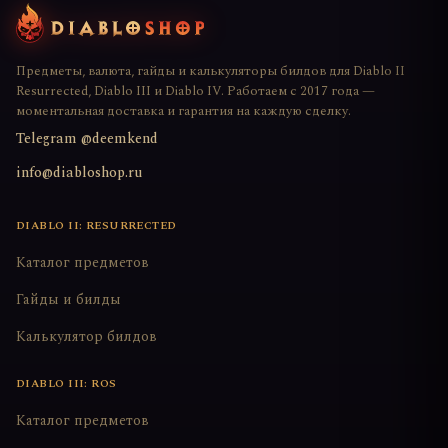
Предметы, валюта, гайды и калькуляторы билдов для Diablo II
Resurrected, Diablo III и Diablo IV. Работаем с 2017 года —
моментальная доставка и гарантия на каждую сделку.
Telegram @deemkend
info@diabloshop.ru
DIABLO II: RESURRECTED
Каталог предметов
Гайды и билды
Калькулятор билдов
DIABLO III: ROS
Каталог предметов