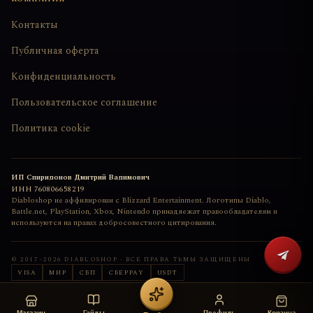
Контакты
Публичная оферта
Конфиденциальность
Пользовательское соглашение
Политика cookie
ИП Спиридонов Дмитрий Вадимович
ИНН
760806658219
Diabloshop не аффилирован с Blizzard Entertainment. Логотипы Diablo,
Battle.net, PlayStation, Xbox, Nintendo принадлежат правообладателям и
используются на правах добросовестного цитирования.
© 2017–
2026
DIABLOSHOP · ВСЕ ПРАВА ТЬМЫ ЗАЩИЩЕНЫ
VISA
МИР
СБП
СБЕРPAY
USDT
Сайт сделан с любовью
deemkend
Гайды
Профиль
Магазин
Корзина