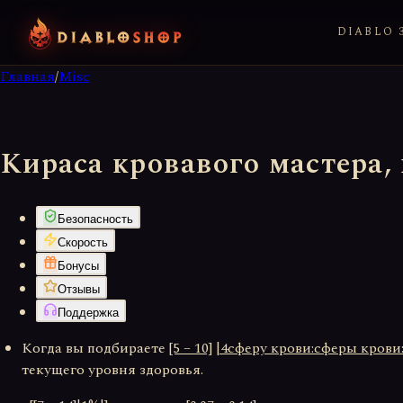
DIABLO 3
Главная
/
Misc
Кираса кровавого мастера,
Безопасность
Скорость
Бонусы
Отзывы
Поддержка
Когда вы подбираете
[5 – 10]
|4сферу крови:сферы крови
текущего уровня здоровья.