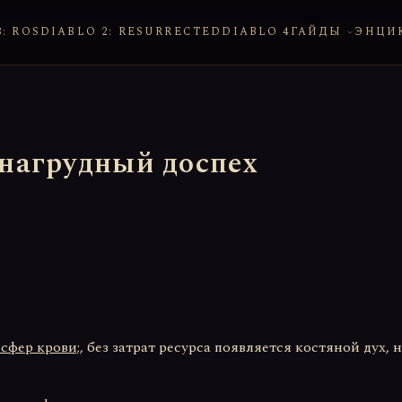
: ROS
DIABLO 2: RESURRECTED
DIABLO 4
ГАЙДЫ
ЭНЦИ
 нагрудный доспех
:сфер крови;
, без затрат ресурса появляется
костяной дух
, 