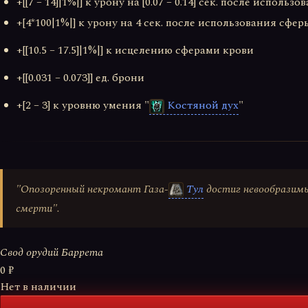
+[[7 – 14]|1%|] к урону на [0.07 – 0.14] сек. после исполь
+[4*100|1%|] к урону на 4 сек. после использования сфе
+[[10.5 – 17.5]|1%|] к исцелению сферами крови
+[[0.031 – 0.073]] ед. брони
+[2 – 3] к уровню умения "
Костяной дух
"
"Опозоренный некромант Газа-
Тул
достиг невообразимы
смерти".
Свод орудий Баррета
0 ₽
Нет в наличии