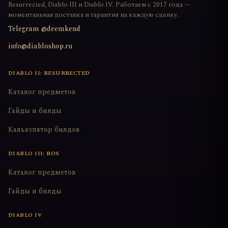
Resurrected, Diablo III и Diablo IV. Работаем с 2017 года —
моментальная доставка и гарантия на каждую сделку.
Telegram @deemkend
info@diabloshop.ru
DIABLO II: RESURRECTED
Каталог предметов
Гайды и билды
Калькулятор билдов
DIABLO III: ROS
Каталог предметов
Гайды и билды
DIABLO IV