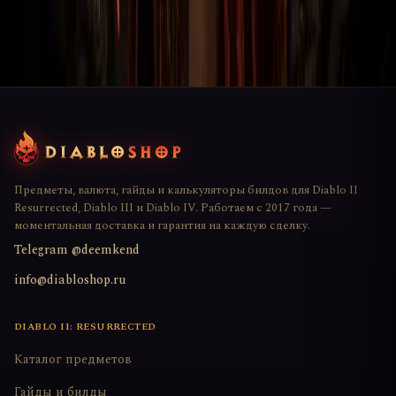
способно…
Предметы, валюта, гайды и калькуляторы билдов для Diablo II
Resurrected, Diablo III и Diablo IV. Работаем с 2017 года —
моментальная доставка и гарантия на каждую сделку.
Telegram @deemkend
info@diabloshop.ru
DIABLO II: RESURRECTED
Каталог предметов
Гайды и билды