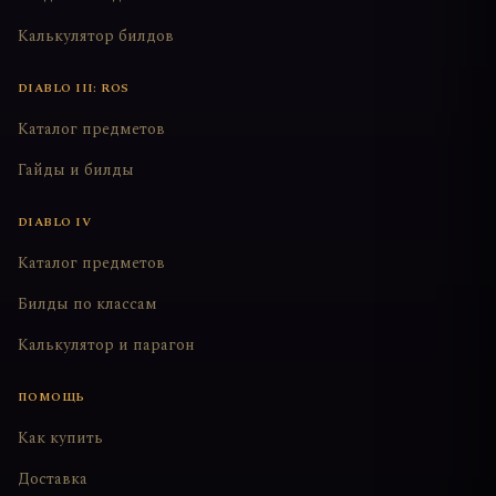
Калькулятор билдов
DIABLO III: ROS
Каталог предметов
Гайды и билды
DIABLO IV
Каталог предметов
Билды по классам
Калькулятор и парагон
ПОМОЩЬ
Как купить
Доставка