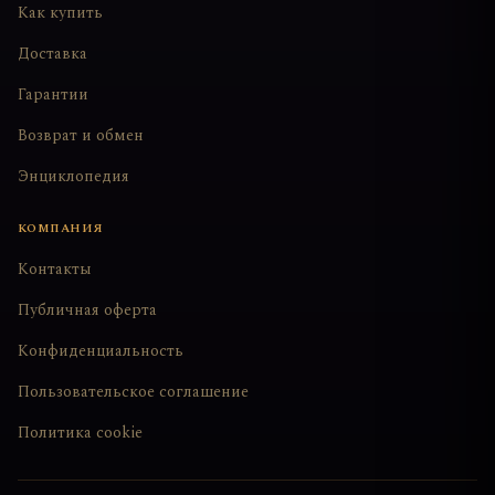
Как купить
Доставка
Гарантии
Возврат и обмен
Энциклопедия
КОМПАНИЯ
Контакты
Публичная оферта
Конфиденциальность
Пользовательское соглашение
Политика cookie