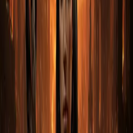
Вздох умирающего
(Breath of the Dying, оружие,
рунное слово (69 ур))
— это оружие из Diablo 2:
Resurrected. В нашем магазине вы можете купить «
Вздох умирающего
» с моментальной доставкой и
гарантией безопасности аккаунта.
Вздох умирающего
востребован в текущем сезоне и
заметно ускоряет прогресс по эндгейму.
Предмет совместим с большинством мета-сборок
текущего сезона. Если у вас уже есть базовый билд — этот
предмет станет полезным апгрейдом.
Как купить и получить