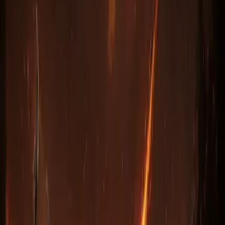
Вздох умирающего / Breath
of the Dying, оружие,
рунное слово (69 ур)
Безопасность
Скорость
Бонусы
Отзывы
Поддержка
Купить рунное слово
Вздох умирающего
/ Breath of
the Dying (BotD)
, оружие (Berserker Axe / Cryptic Axe /
Phase Blade), 69 уровня на ПК (PC) и все консоли —
PlayStation 4/5, Xbox One/Series X|S, Nintendo Switch.
Что
даёт:
Самый дорогой рунворд из-за
Zod-руны
: оружие