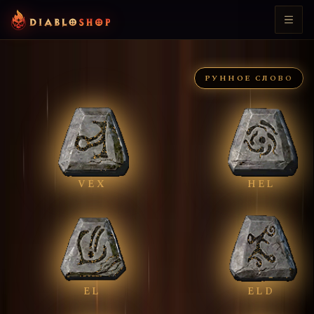
Главная
/
Diablo 2: Ressurected
РУННОЕ СЛОВО
VEX
HEL
EL
ELD