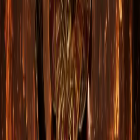
Как купить и получить вещи
От оплаты до выдачи — обычно 5–15 минут
1
Выберите параметры
Платформа, режим, персонаж — всё в выпадающих
списках на странице товара.
2
Оплатите удобным способом
СБП, МИР, Visa и Mastercard. Для крупных заказов
есть дробная оплата.
3
Добавьте нас в друзья
На ПК играем в открытой сессии онлайн. На
консолях — заявка в друзья → играть вместе.