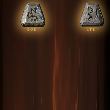
ZOD
ETH
DIABLO II RESURRECTED
Вздох умирающего
Breath of the Dying
VEX · HEL · EL · ELD · ZOD · ETH