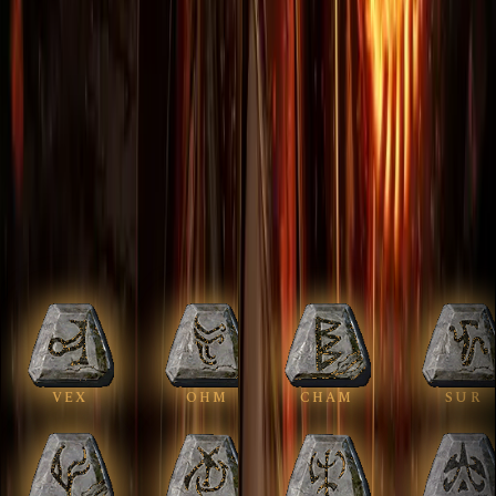
от
от
5 900 ₽
5 900 ₽
+
5
% кешбек
+
5
% кешбек
VEX
OHM
CHAM
SUR