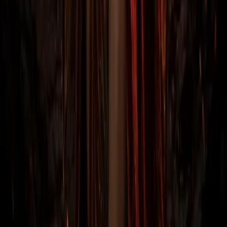
2: Resurrected — лучшие маршруты
Где и как фармить уник-предметы в Diablo 2 Resurrected:
Mephisto, Pindleskin, Hell Cows, Lower Kurast. Magic Find,
оптимальные маршруты, шансы дропа.
9 мая 2026
Близард сорка с ледяными орбами, билд на
волшебницу
Близард сорка с ледяными орбами похожа на чистую
Близард версию, но с патчем 2.4 была добавлена
возможность с…
Волшебница-Огненный Шар, билд на
Волшебницу
Гайд по сборке Волшебници-Огненный Шар. Этот билд