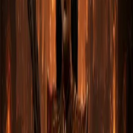
Оформите заказ на сайте — вы получите письмо с
инструкциями. На PC мы передаём предметы в открытой
сессии (вышлем пароль и код), на консолях — через
приглашение в друзья и совместную игру. Среднее время
доставки —
5–15 минут
, на редкие наборы — до часа.
Безопасность:
передача идёт через стандартные
внутриигровые механики — за 6+ лет работы магазина
никто из клиентов не получал блокировок.
Поддержка 24/7:
WhatsApp, Telegram, чат на сайте —
отвечаем в любое время. Возврат средств гарантирован,
если по какой-либо причине заказ не будет передан в
течение часа.