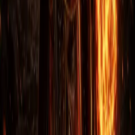
Какие способы оплаты вы принимаете?
А это не бан? Это безопасно?
Что делать, если предмет пропал или билд развалился?
Отзывы покупателей
Похожие товары
DIABLO II RESURRECTED
DIABLO II RESURRECTED
Мощь Тираэля
Урок Ман Сонга
Tyrael's Might
Mang Song's Lesson
РЕЖИМ ИГРЫ
РЕЖИМ ИГРЫ
Обычный
Героический
Обычный
Героический
Ладдер · Обычный
Ладдер · Обычный
Ладдер · Героический
Ладдер · Героический