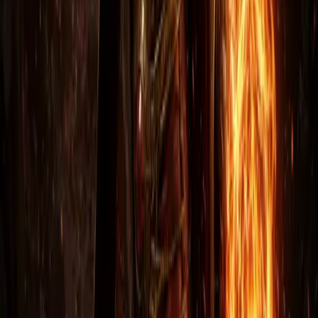
Написать в VK
Чтобы оставить отзыв, нужно
войти
в свой аккаунт. Это
защита от спама — каждый отзыв привязан к
пользователю и модерируется перед публикацией.
Войти
Регистрация
Частые вопросы
Доставка, оплата, безопасность и гарантии
Сколько по времени занимает доставка?
После оплаты с вами связывается оператор в течение
5–15 минут (в рабочие часы 10:00–22:00 МСК).
Передача занимает обычно от 5 минут до часа в
зависимости от типа заказа. Билды и прокачка — от 1
часа.
Как происходит передача предметов?