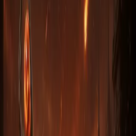
неразрушимо.
+50% к скорости атаки
, +350–400% к урону,
+200% урона по нежити,
%-вампир здоровья и маны
.
Универсальный убийца боссов.
Рецепт:
Векс
·
Хел
·
Эль · Эльд ·
Зод
·
Эт
(Vex Hel El Eld Zod Eth)
Кому
подойдёт:
Любой меле-класс —
Варвар
,
Паладин-Zealot
,
Друид-Werewolf
, фаер-сорка с энчантом.
База:
по
умолчанию рунворд собирается на стандартной топовой
болванке — без надбавки. В блоке покупки справа можно
опционально включить
Превосходную (Superior, +50%)
или
Бесплотную (Ethereal, +50%)
базу — или сразу обе
для максимальной конфигурации (+100%). Подробности по
конкретному предмету — в чате с менеджером.
от
900 ₽
Характеристики
выберите
Что это?
Минимальные
Средние
Высокие
★
Режим игры
выберите
Что это?
Обычный
Ладдер · Обычный
Героический
Ладдер · Героический