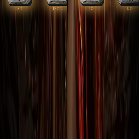
IST
DOL
IO
LO
DIABLO II RESURRECTED
DIABLO II RESURRECTED
Изгнание
Гордость
Exile
Pride
щит · 66 ур
оружие · 67 ур
1 400 ₽
1 500 ₽
Гайды
Полезные статьи по
Diablo II:
Resurrected
Все гайды
Как фармить уникальные предметы в Diablo