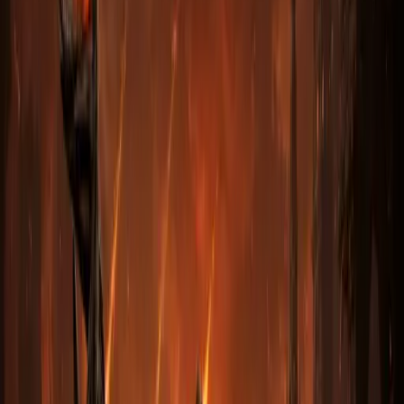
База
(опционально)
Что это?
Превосходная
+50%
Superior · 10–15% ED / Defence
Улучшенная база с бонусом
+10–15%
— на оружии это Enhanced Damage
(буст к DPS), на броне и щитах — Enhanced Defence (буст к защите).
Маленький, но заметный апгрейд рунворда.
ДОБАВИТЬ
Бесплотная
+50%
Ethereal · полупрозрачная база
Эфирные предметы получают
+50%
к защите/урону «от природы».
Не чинится!
Прочность тает с каждым ударом. Брать только под
наёмника (у мерков прочность не убывает) или в рунворд с модом
«Неразрушимый» — например
Breath of the Dying
, где Zod даёт
Indestructible.
ДОБАВИТЬ
Выберите вариант
Шаг 1
—
выберите вариант выше