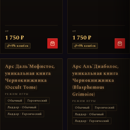
от
от
1 750 ₽
1 750 ₽
+
5
% кешбек
+
5
% кешбек
Арс Даль'Мефистос,
Арс Аль'Диаболос,
уникальная книга
уникальная книга
Чернокнижника
Чернокнижника
(Occult Tome)
(Blasphemous
Grimoire)
РЕЖИМ ИГРЫ
Обычный
Героический
РЕЖИМ ИГРЫ
Ладдер · Обычный
Обычный
Героический
Ладдер · Героический
Ладдер · Обычный
Ладдер · Героический