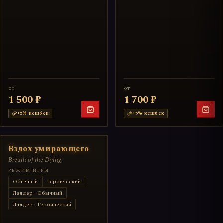
от
от
1 500 ₽
1 700 ₽
+
5
% кешбек
+
5
% кешбек
Вздох умирающего
Breath of the Dying
РЕЖИМ ИГРЫ
Обычный
Героический
Ладдер · Обычный
Ладдер · Героический