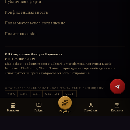
Публичная оферта
Конфиденциальность
Пользовательское соглашение
Политика cookie
ИП Спиридонов Дмитрий Вадимович
ИНН
760806658219
Diabloshop не аффилирован с Blizzard Entertainment. Логотипы Diablo,
Battle.net, PlayStation, Xbox, Nintendo принадлежат правообладателям и
используются на правах добросовестного цитирования.
© 2017–
2026
DIABLOSHOP · ВСЕ ПРАВА ТЬМЫ ЗАЩИЩЕНЫ
VISA
МИР
СБП
СБЕРPAY
USDT
Сайт сделан с любовью
deemkend
Гайды
Профиль
Магазин
Корзина
Подбор