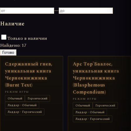
—
Наличие
Только в наличии
Найдено:
17
Готово
Сдержанный гнев,
Арс Тор'Баалос,
уникальная книга
уникальная книга
Чернокнижника
Чернокнижника
(Burnt Text)
(Blasphemous
Compendium)
РЕЖИМ ИГРЫ
Обычный
Героический
РЕЖИМ ИГРЫ
Ладдер · Обычный
Обычный
Героический
Ладдер · Героический
Ладдер · Обычный
Ладдер · Героический