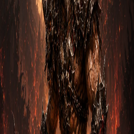
Сейсмический удар
1. Вступление Варвар Мощь земли через Сейсмический
удар Diablo 3 — это персонаж с огромной физической
силой и…
Дека Серебряный
2
м
Варвар
Гайд на Варвара: Мощь земли через
Землетрясение
1. Вступление Варвар Мощь земли через Землетрясение
Diablo 3 — это персонаж с огромной физической силой и
сто…
Бартук Жнец