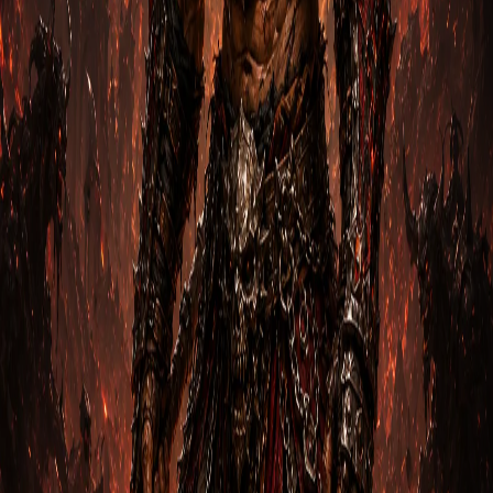
2
м
Варвар
Гайд на Варвара: Девяносто Неистовых через
Бешенство
1. Вступление Варвар Девяносто Неистовых через
Бешенство Diablo 3 — это персонаж с огромной
физической силой…
Радерик Призрачный
2
м
Варвар
Гайд на Варвара: Немилосердная булава
через Молот Древних
1. Вступление Варвар Немилосердная булава через Молот