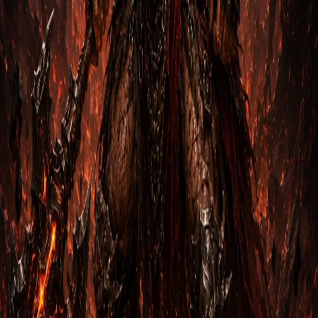
Древних Diablo 3 — это персонаж с огромной физической
с…
Заин Бессмертный
2
м
Варвар
Гайд на Варвара: Наследие Рекор через
Копье Древних
1. Вступление Варвар Наследие Рекор через Копье
Древних Diablo 3 — это персонаж с огромной физической
силой и…
Дека Закалённый
2
м
Варвар