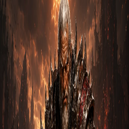
Бартук Призрачный
9 мая 2026
4
м
Варвар
Полный билд на Варвара в Diablo 3 — гайд
под GR 150 соло
Гайд по полному соло-билду варвара в Diablo 3 для
прохождения 150 Великого Портала: сеты, навыки, кубики
Кана…
Дека Странник Мрака
9 мая 2026
4
м
Варвар
Гайд на Варвара: Мощь земли через