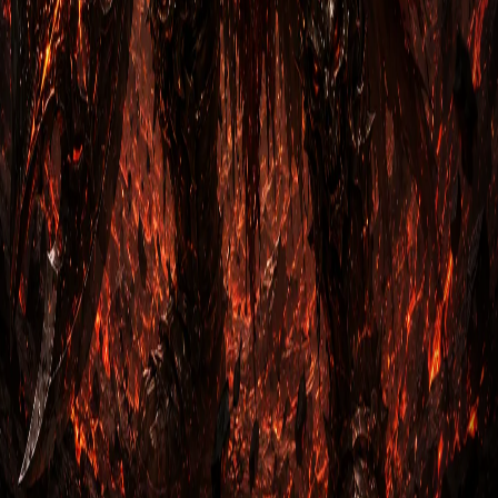
Гайд на Варвара: Наследие Рекор через
Стойкость к боли
1. Вступление Варвар Наследие Рекор через Стойкость к
боли Diablo 3 — это персонаж с огромной физической
сило…
Сорка Хранитель
2
м
Варвар
Гайд на Варвара: Гнев Пустошей + Рваные
раны + Вихрь
1. Вступление В Diablo 3 класс варвара является одним из
самых популярных и эффективных для ближнего боя.
Вар…