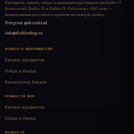
Предметы, валюта, гайды и калькуляторы билдов для Diablo II
Resurrected, Diablo III и Diablo IV. Работаем с 2017 года —
моментальная доставка и гарантия на каждую сделку.
Telegram @deemkend
info@diabloshop.ru
DIABLO II: RESURRECTED
Каталог предметов
Гайды и билды
Калькулятор билдов
DIABLO III: ROS
Каталог предметов
Гайды и билды
DIABLO IV