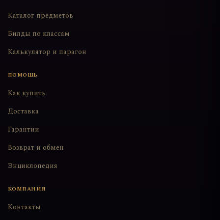
Каталог предметов
Билды по классам
Калькулятор и парагон
ПОМОЩЬ
Как купить
Доставка
Гарантии
Возврат и обмен
Энциклопедия
КОМПАНИЯ
Контакты