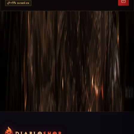
+
5
% кешбек
Комментарии
Поделитесь мнением — будьте первым
Чтобы оставить комментарий, нужно
войти
в свой
аккаунт. Это защита от спама — каждый комментарий
привязан к пользователю и модерируется перед
публикацией.
Войти
Регистрация