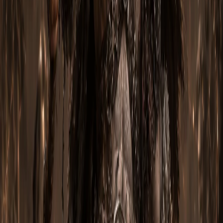
Альтернативные билды на
охотник на демонова
Кроме этого билда, в Diablo 3 на охотник на демонова
доступны другие конкурентные сборки:
•
Шестерни мертвых земель
— альтернатива для AOE-
фарма.
•
Самонаводящаяся стрела
— альтернатива для AOE-
фарма.
•
Натали
— альтернатива для AOE-фарма.
Все доступные билды можно посмотреть в нашем разделе
гайдов по охотник на демонову в Diablo 3
.