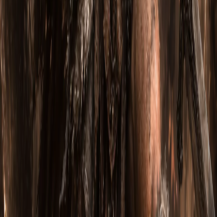
Читайте также
Тропа Сокрушительной Ярости: Варвар через
Вихрь, Могучий бросок и Барьер (Сезон 14)
Вступление (Сезон 14) Тропа Сокрушительной Ярости —
это мощный билд Варвара , построенный вокруг Вихря ,
Могу…
Натали Безмятежный
2 июля 2026
15
м
Горнило Неистового Вихря: Варвар через
Вихрь, Прыжок и Гнев берсерка (Сезон 14)
Вступление (Сезон 14) Горнило Неистового Вихря — это
агрессивный билд Варвара , построенный вокруг Вихря ,
Пр…