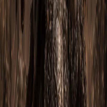
Часто задаваемые вопросы
Сколько стоит готовый билд?
На странице товара указана текущая цена за полный
комплект — обычно от 1 200 до 4 000 ₽ в зависимости от
платформы (PC дешевле, консоли дороже из-за более
редкого drop'а ancient-предметов). При покупке
нескольких билдов разных классов — скидка 10–15%.
На каких платформах доступен билд?
Передаём на PC (Battle.net), PlayStation 4 / 5, Xbox One /