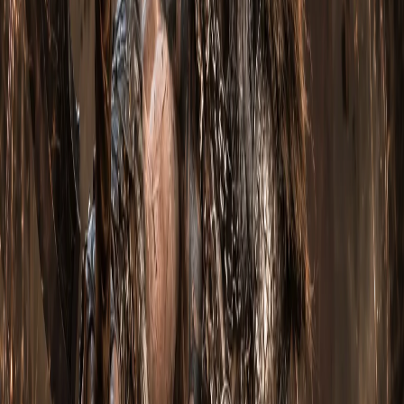
Utility-таб
: Area Damage → Resource Cost Reduction →
Life on Hit → Gold Find (опционально)
Каких уровней Великого
Портала достигает билд
GR 120+ соло, спутник-DH специализируется на ГR-фарме
на больших дистанциях. Точные цифры зависят от
парагона, оптимизации легендарных самоцветов и удачи
на роллах в Pylonax. С парагоном 1500+ и идеальной игрой
реалистично выходить на эту цель в группе или в соло
после небольшой тренировки.
Как играть на билде