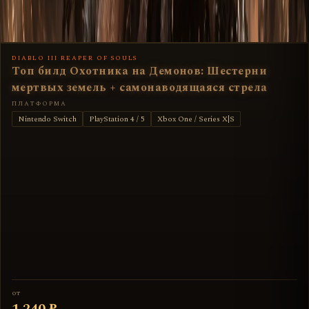
В каталог
DIABLO III REAPER OF SOULS
Топ билд Охотника на Демонов: Шестерни
мертвых земель + самонаводящаяся стрела
ПЛАТФОРМА
Nintendo Switch
PlayStation 4 / 5
Xbox One / Series X|S
от
1 240 ₽