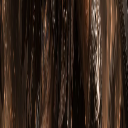
Нихлатак Святой
2 июля 2026
15
м
Ярость Сечерона: Варвар через Вихрь,
Могучий бросок и Берсерк (Сезон 14)
Вступление (Сезон 14) Ярость Сечерона — это
агрессивный билд Варвара , построенный вокруг Вихря ,
Могучего бр…
Имоэн Бессмертный
2 июля 2026
14
м
Магазин
Топ предметов и сборок для
Diablo
III: Reaper of Souls