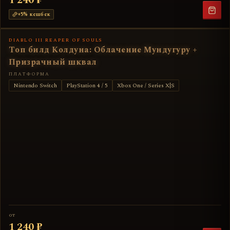
+
5
% кешбек
DIABLO III REAPER OF SOULS
Топ билд Колдуна: Облачение Мундугуру +
Призрачный шквал
ПЛАТФОРМА
Nintendo Switch
PlayStation 4 / 5
Xbox One / Series X|S
от
1 240 ₽