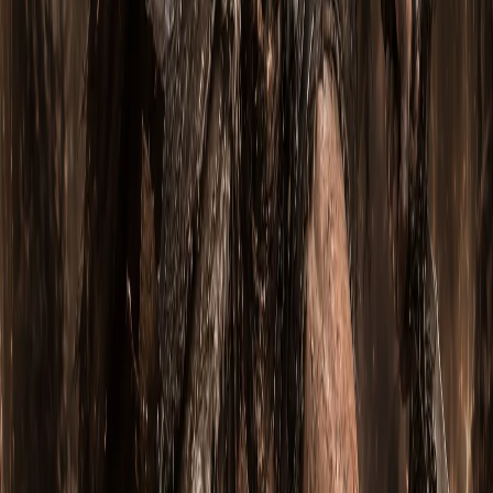
Парагон-уровни вы качаете самостоятельно (это не
предмет, а экспа персонажа). Билд даёт все нужные
предметы и сеты — фарм парагона идёт уже в Великом
Портале на готовом билде. Если хотите — у нас есть
отдельный сервис «Парагон-буст» для ускорения.
Нужно ли ничего собирать самому?
Нет. Билд «Шестерни мертвых земель» комплектуется
всем необходимым: сеты, легендарки, кубики Каная,
легендарные самоцветы 100+. Получаете сразу готовый
комплект, заходите в Rift, фармите.
→
Купить этот билд на охотник на демонова в нашем
магазине
— моментальная доставка, гарантия 30 дней.