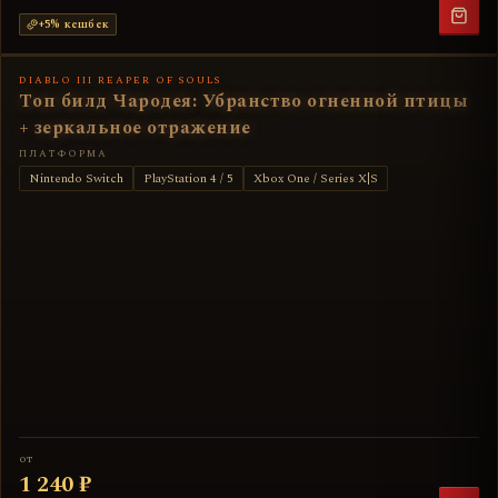
+
5
% кешбек
DIABLO III REAPER OF SOULS
Топ билд Чародея: Убранство огненной птицы
+ зеркальное отражение
ПЛАТФОРМА
Nintendo Switch
PlayStation 4 / 5
Xbox One / Series X|S
от
1 240 ₽