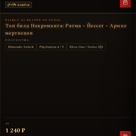
+
5
% кешбек
DIABLO III REAPER OF SOULS
Топ билд Некроманта: Ратма + Йессет + Армия
мертвецов
ПЛАТФОРМА
Nintendo Switch
PlayStation 4 / 5
Xbox One / Series X|S
от
1 240 ₽