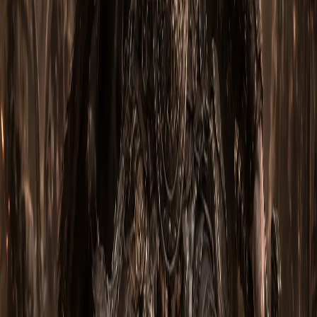
Series X|S и Nintendo Switch. На странице товара
выбираете нужную платформу — мы передаём через Trade
Window вашему персонажу в открытом лобби.
Билд работает на сезонке или на
Eternal?
По умолчанию — на текущем сезоне (там новый контент и
эксклюзивы). Eternal-версия тоже доступна по запросу. По
окончании сезона все предметы автоматически
переезжают в Eternal — навсегда останутся в коллекции.
А парагон тоже включён?