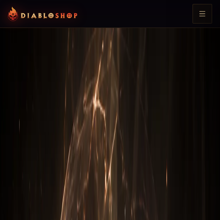
Все статьи
Diablo 3: Охотник
Билд «Шестерни мертвых
земель» на Охотник на
демонова — Diablo 3,
актуальный гайд
Подробный обзор сетового билда «Шестерни мертвых
земель» на охотник на демонова в Diablo 3: какие
предметы нужны, как ротировать навыки, оптимальный
паргон и кубики Каная.