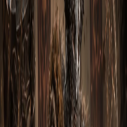
Multishot (Множественный выстрел), Strafe (Шквал),
Companion (Спутник), Smoke Screen (
Дымовая завеса
),
Vengeance (
Возмездие
).
Кубики Каная (Kanai's
Cube)
Три слота куба заряжены оптимальными легендарными
бонусами для этого билда:
Оружие
: Yang's Recurve (Multishot procs Hatred-spend
skills), Cluster Bomber
Доспех
: Aquila Cuirass (DR при высоком hatred), Visage
of Gunes (Sentry-bonus)
Ювелирка
: Convention of Elements, Hellfire Amulet
(бонусная пассивка)