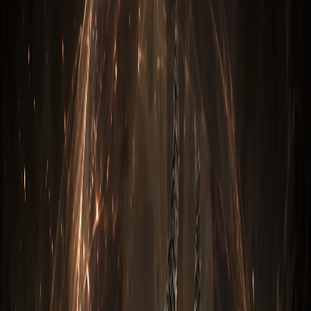
9 мая 2026
4
мин чтения
Содержание
Что входит в сборку на охотник на демонова
Основные сеты
Ключевые навыки
Кубики Каная (Kanai's Cube)
Паргон-приоритеты
Каких уровней Великого Портала достигает билд
Как играть на билде
Альтернативные билды на охотник на демонова
Часто задаваемые вопросы
Сколько стоит готовый билд?
На каких платформах доступен билд?
Билд работает на сезонке или на Eternal?
А парагон тоже включён?
Нужно ли ничего собирать самому?
Это
гайд по сетовому билду «Шестерни мертвых