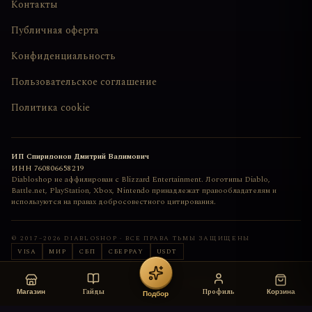
Контакты
Публичная оферта
Конфиденциальность
Пользовательское соглашение
Политика cookie
ИП Спиридонов Дмитрий Вадимович
ИНН
760806658219
Diabloshop не аффилирован с Blizzard Entertainment. Логотипы Diablo,
Battle.net, PlayStation, Xbox, Nintendo принадлежат правообладателям и
используются на правах добросовестного цитирования.
© 2017–
2026
DIABLOSHOP · ВСЕ ПРАВА ТЬМЫ ЗАЩИЩЕНЫ
VISA
МИР
СБП
СБЕРPAY
USDT
Сайт сделан с любовью
deemkend
Гайды
Профиль
Магазин
Корзина
Подбор