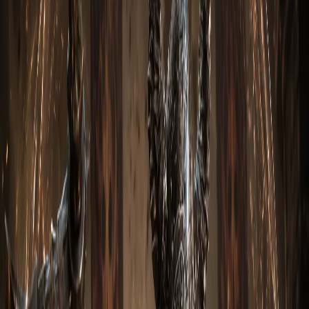
к использованию: реролл-аффиксы по нужным статам,
легендарные камни 100+ уровня, кубики Каная заряжены
тремя оптимальными легендарками.
Основные сеты
Шестерни мертвых земель
— базовый сет билда
Самонаводящаяся стрела
— базовый сет билда
Натали
— базовый сет билда
Маска Лимба
— базовый сет билда
Сэнхью
— базовый сет билда
Ключевые навыки