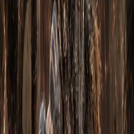
Эти бонусы дают примерно +50–80% итогового DPS и +30%
выживаемости относительно «голых» статов сета. Если
хотите собрать сами — придётся фармить указанные
легендарки в Великом Портале и затем апгрейдить их до
ancient-версии через
Forgotten Soul
в кубе.
Паргон-приоритеты
Распределение очков парагона по приоритету (от важного
к второстепенному):
Кор-таб
: Ловкость → Здоровье → Movement Speed
Offense-таб
: Ловкость → CDR → CHC → CHD → AS
Defense-таб
: All Resistance → Life % → Armor → Life
Regeneration