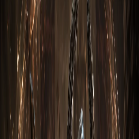
земель» на охотник на демонова
в Diablo 3: Reaper
of Souls. Билд оптимизирован под текущий мета-
патч, проверен в актуальном сезоне на топ-уровнях
Великого Портала. Если не хочется тратить десятки
часов на фарм сетов и кубование —
этот билд можно
купить готовым в нашем магазине
и сразу заходить в
эндгейм.
Что входит в сборку на
охотник на демонова
Билд комплектуется 5+ предметами сета «Шестерни
мертвых земель» в
ancient-версии
(древние, +30% к
статам) с прокаченными аффиксами. Все предметы готовы