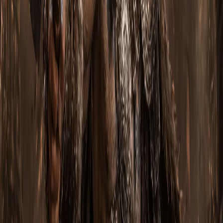
Базовая ротация — это последовательность активаций
cooldown-навыков для максимизации DPS-окна:
Перед заходом в Rift
: активируйте все баффы
(Vengeance, Companion).
Поиск Pylon
: Conduit-pylon — лучший шанс на скачок
прогресса. Power-pylon — для пушей elite-пакетов.
Channeling-pylon — для боссов.
Bossfight
: используйте окно Convention of Elements
(стихиевый цикл) для синхронизации DPS с
подходящей стихией.
Стэкинг моба
: всегда собирайте 4+ моба перед AOE-
сбросом. Площадной урон (Area Damage из парагона) —
главный множитель в эндгейме.