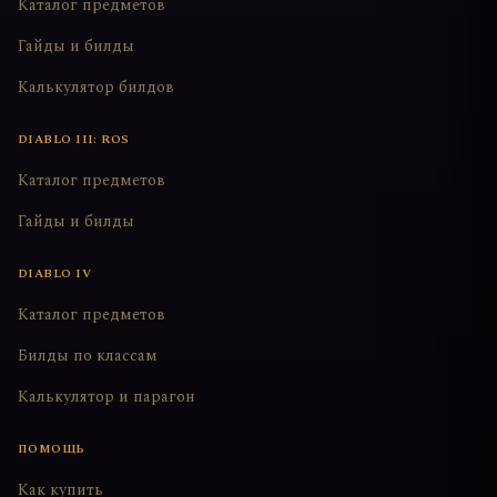
Каталог предметов
Гайды и билды
Калькулятор билдов
DIABLO III: ROS
Каталог предметов
Гайды и билды
DIABLO IV
Каталог предметов
Билды по классам
Калькулятор и парагон
ПОМОЩЬ
Как купить