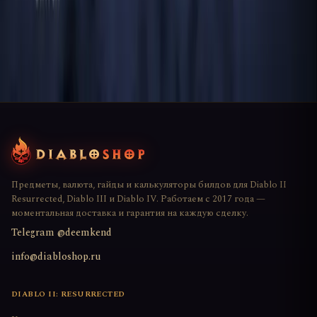
предметы нужны, как ротировать навыки, оптимальный
паргон и кубики Каная.
9 мая 2026
Предметы, валюта, гайды и калькуляторы билдов для Diablo II
Resurrected, Diablo III и Diablo IV. Работаем с 2017 года —
моментальная доставка и гарантия на каждую сделку.
Telegram @deemkend
info@diabloshop.ru
DIABLO II: RESURRECTED