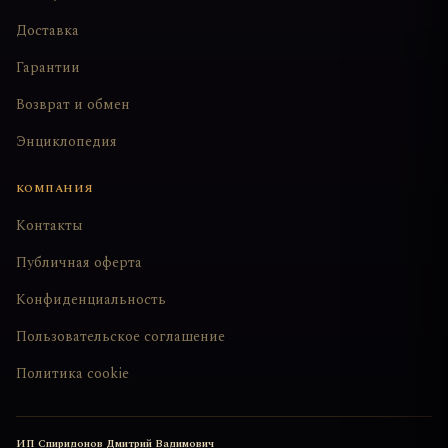
Доставка
Гарантии
Возврат и обмен
Энциклопедия
КОМПАНИЯ
Контакты
Публичная оферта
Конфиденциальность
Пользовательское соглашение
Политика cookie
ИП Спиридонов Дмитрий Вадимович