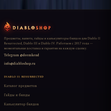
Предметы, валюта, гайды и калькуляторы билдов для Diablo II
Resurrected, Diablo III и Diablo IV. Работаем с 2017 года —
моментальная доставка и гарантия на каждую сделку.
Telegram @deemkend
info@diabloshop.ru
DIABLO II: RESURRECTED
Каталог предметов
Гайды и билды
Калькулятор билдов