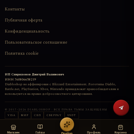
Контакты
Публичная оферта
Конфиденциальность
Пользовательское соглашение
Политика cookie
ИП Спиридонов Дмитрий Вадимович
ИНН
760806658219
Diabloshop не аффилирован с Blizzard Entertainment. Логотипы Diablo,
Battle.net, PlayStation, Xbox, Nintendo принадлежат правообладателям и
используются на правах добросовестного цитирования.
© 2017–
2026
DIABLOSHOP · ВСЕ ПРАВА ТЬМЫ ЗАЩИЩЕНЫ
VISA
МИР
СБП
СБЕРPAY
USDT
Сайт сделан с любовью
deemkend
Гайды
Профиль
Магазин
Корзина
Подбор