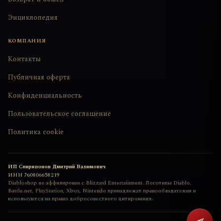
Энциклопедия
КОМПАНИЯ
Контакты
Публичная оферта
Конфиденциальность
Пользовательское соглашение
Политика cookie
ИП Спиридонов Дмитрий Вадимович
ИНН
760806658219
Diabloshop не аффилирован с Blizzard Entertainment. Логотипы Diablo,
Battle.net, PlayStation, Xbox, Nintendo принадлежат правообладателям и
используются на правах добросовестного цитирования.