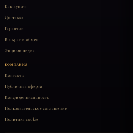
Как купить
Доставка
Гарантии
Возврат и обмен
Энциклопедия
КОМПАНИЯ
Контакты
Публичная оферта
Конфиденциальность
Пользовательское соглашение
Политика cookie