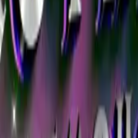
ый предмет из Diablo 3: Reaper of Souls для Крестон
тальной доставкой и гарантией безопасности аккаун
в в арсенале Крестоносца. Открывает мощные сетовые бон
ется в составе сетовых сборок, рунных слов и кубовых эф
 даст ощутимый буст уже после первой партии.