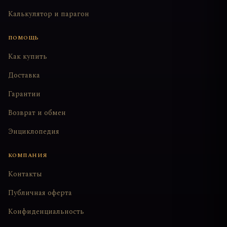
Калькулятор и парагон
ПОМОЩЬ
Как купить
Доставка
Гарантии
Возврат и обмен
Энциклопедия
КОМПАНИЯ
Контакты
Публичная оферта
Конфиденциальность