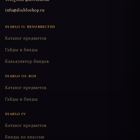
info@diabloshop.ru
DIABLO II: RESURRECTED
Каталог предметов
Гайды и билды
Калькулятор билдов
DIABLO III: ROS
Каталог предметов
Гайды и билды
DIABLO IV
Каталог предметов
Билды по классам