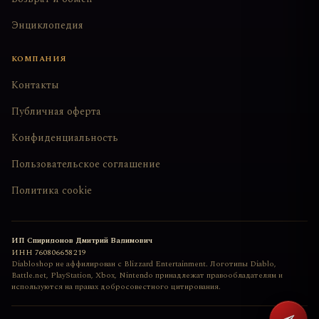
Энциклопедия
КОМПАНИЯ
Контакты
Публичная оферта
Конфиденциальность
Пользовательское соглашение
Политика cookie
ИП Спиридонов Дмитрий Вадимович
ИНН
760806658219
Diabloshop не аффилирован с Blizzard Entertainment. Логотипы Diablo,
Battle.net, PlayStation, Xbox, Nintendo принадлежат правообладателям и
используются на правах добросовестного цитирования.