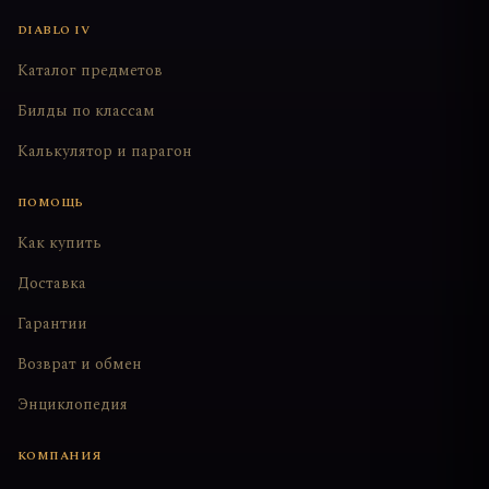
DIABLO IV
Каталог предметов
Билды по классам
Калькулятор и парагон
ПОМОЩЬ
Как купить
Доставка
Гарантии
Возврат и обмен
Энциклопедия
КОМПАНИЯ