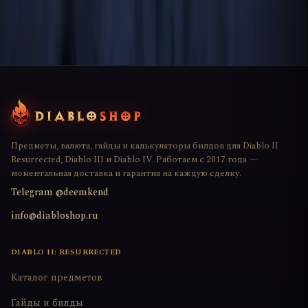
9 мая 2026
Предметы, валюта, гайды и калькуляторы билдов для Diablo II
Resurrected, Diablo III и Diablo IV. Работаем с 2017 года —
моментальная доставка и гарантия на каждую сделку.
Telegram @deemkend
info@diabloshop.ru
DIABLO II: RESURRECTED
Каталог предметов
Гайды и билды