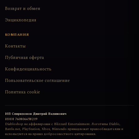
Возврат и обмен
Энциклопедия
КОМПАНИЯ
Контакты
Публичная оферта
Конфиденциальность
Пользовательское соглашение
Политика cookie
ИП Спиридонов Дмитрий Вадимович
ИНН
760806658219
Diabloshop не аффилирован с Blizzard Entertainment. Логотипы Diablo,
Battle.net, PlayStation, Xbox, Nintendo принадлежат правообладателям и
используются на правах добросовестного цитирования.