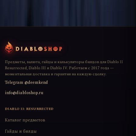
9 мая 2026
Предметы, валюта, гайды и калькуляторы билдов для Diablo II
Resurrected, Diablo III и Diablo IV. Работаем с 2017 года —
моментальная доставка и гарантия на каждую сделку.
Telegram @deemkend
info@diabloshop.ru
DIABLO II: RESURRECTED
Каталог предметов
Гайды и билды