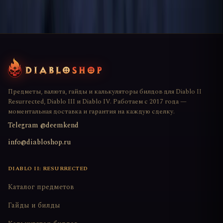
Предметы, валюта, гайды и калькуляторы билдов для Diablo II
Resurrected, Diablo III и Diablo IV. Работаем с 2017 года —
моментальная доставка и гарантия на каждую сделку.
Telegram @deemkend
info@diabloshop.ru
DIABLO II: RESURRECTED
Каталог предметов
Гайды и билды