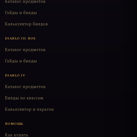
Каталог предметов
Гайды и билды
Калькулятор билдов
DIABLO III: ROS
Каталог предметов
Гайды и билды
DIABLO IV
Каталог предметов
Билды по классам
Калькулятор и парагон
ПОМОЩЬ
Как купить