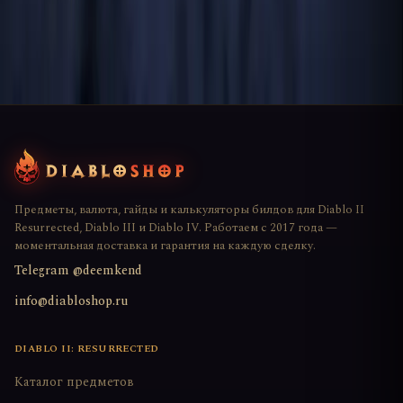
паргон и кубики Каная.
9 мая 2026
Предметы, валюта, гайды и калькуляторы билдов для Diablo II
Resurrected, Diablo III и Diablo IV. Работаем с 2017 года —
моментальная доставка и гарантия на каждую сделку.
Telegram @deemkend
info@diabloshop.ru
DIABLO II: RESURRECTED
Каталог предметов