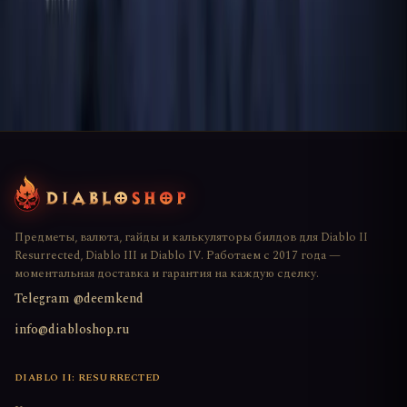
предметы нужны, как ротировать навыки, оптимальный
паргон и кубики Каная.
9 мая 2026
Предметы, валюта, гайды и калькуляторы билдов для Diablo II
Resurrected, Diablo III и Diablo IV. Работаем с 2017 года —
моментальная доставка и гарантия на каждую сделку.
Telegram @deemkend
info@diabloshop.ru
DIABLO II: RESURRECTED