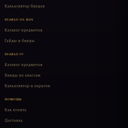
Калькулятор билдов
DIABLO III: ROS
Каталог предметов
Гайды и билды
DIABLO IV
Каталог предметов
Билды по классам
Калькулятор и парагон
ПОМОЩЬ
Как купить
Доставка