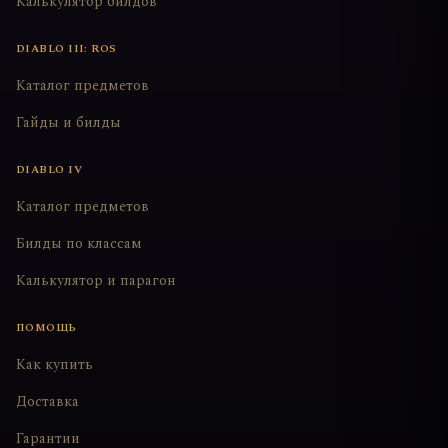
Калькулятор билдов
DIABLO III: ROS
Каталог предметов
Гайды и билды
DIABLO IV
Каталог предметов
Билды по классам
Калькулятор и парагон
ПОМОЩЬ
Как купить
Доставка
Гарантии