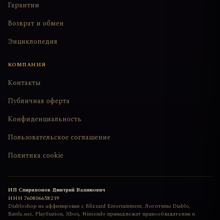
Гарантии
Возврат и обмен
Энциклопедия
КОМПАНИЯ
Контакты
Публичная оферта
Конфиденциальность
Пользовательское соглашение
Политика cookie
ИП Спиридонов Дмитрий Вадимович
ИНН
760806658219
Diabloshop не аффилирован с Blizzard Entertainment. Логотипы Diablo,
Battle.net, PlayStation, Xbox, Nintendo принадлежат правообладателям и