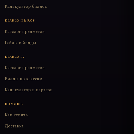
Калькулятор билдов
DIABLO III: ROS
Каталог предметов
Гайды и билды
DIABLO IV
Каталог предметов
Билды по классам
Калькулятор и парагон
ПОМОЩЬ
Как купить
Доставка