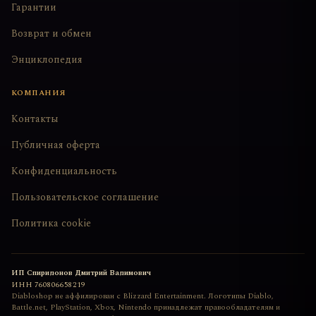
Гарантии
Возврат и обмен
Энциклопедия
КОМПАНИЯ
Контакты
Публичная оферта
Конфиденциальность
Пользовательское соглашение
Политика cookie
ИП Спиридонов Дмитрий Вадимович
ИНН
760806658219
Diabloshop не аффилирован с Blizzard Entertainment. Логотипы Diablo,
Battle.net, PlayStation, Xbox, Nintendo принадлежат правообладателям и