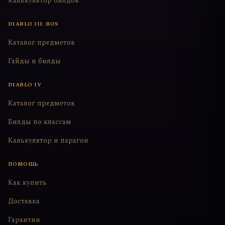
Калькулятор билдов
DIABLO III: ROS
Каталог предметов
Гайды и билды
DIABLO IV
Каталог предметов
Билды по классам
Калькулятор и парагон
ПОМОЩЬ
Как купить
Доставка
Гарантии