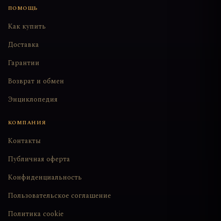
ПОМОЩЬ
Как купить
Доставка
Гарантии
Возврат и обмен
Энциклопедия
КОМПАНИЯ
Контакты
Публичная оферта
Конфиденциальность
Пользовательское соглашение
Политика cookie