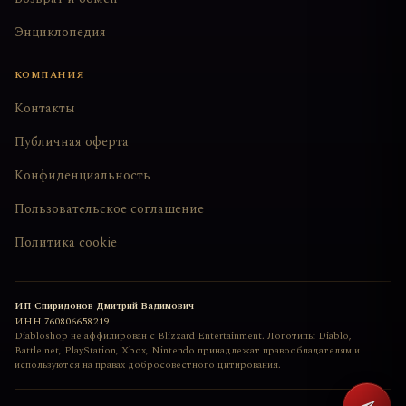
Энциклопедия
КОМПАНИЯ
Контакты
Публичная оферта
Конфиденциальность
Пользовательское соглашение
Политика cookie
ИП Спиридонов Дмитрий Вадимович
ИНН
760806658219
Diabloshop не аффилирован с Blizzard Entertainment. Логотипы Diablo,
Battle.net, PlayStation, Xbox, Nintendo принадлежат правообладателям и
используются на правах добросовестного цитирования.