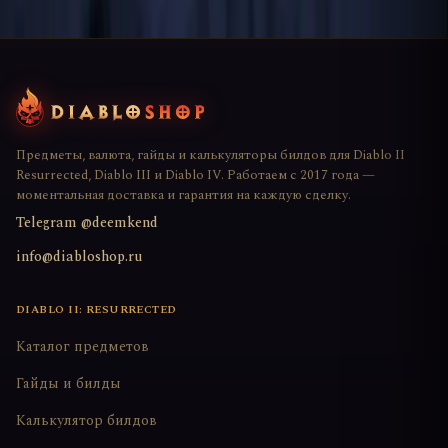
Предметы, валюта, гайды и калькуляторы билдов для Diablo II
Resurrected, Diablo III и Diablo IV. Работаем с 2017 года —
моментальная доставка и гарантия на каждую сделку.
Telegram @deemkend
info@diabloshop.ru
DIABLO II: RESURRECTED
Каталог предметов
Гайды и билды
Калькулятор билдов