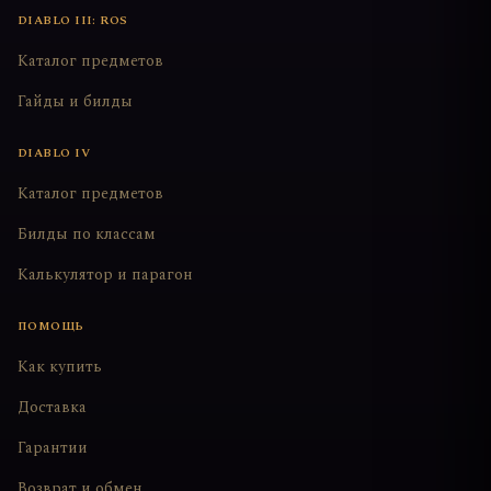
DIABLO III: ROS
Каталог предметов
Гайды и билды
DIABLO IV
Каталог предметов
Билды по классам
Калькулятор и парагон
ПОМОЩЬ
Как купить
Доставка
Гарантии
Возврат и обмен