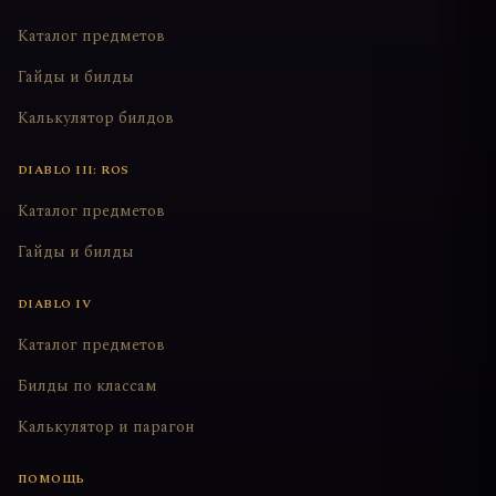
Каталог предметов
Гайды и билды
Калькулятор билдов
DIABLO III: ROS
Каталог предметов
Гайды и билды
DIABLO IV
Каталог предметов
Билды по классам
Калькулятор и парагон
ПОМОЩЬ