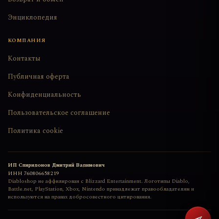
Энциклопедия
КОМПАНИЯ
Контакты
Публичная оферта
Конфиденциальность
Пользовательское соглашение
Политика cookie
ИП Спиридонов Дмитрий Вадимович
ИНН
760806658219
Diabloshop не аффилирован с Blizzard Entertainment. Логотипы Diablo,
Battle.net, PlayStation, Xbox, Nintendo принадлежат правообладателям и
используются на правах добросовестного цитирования.