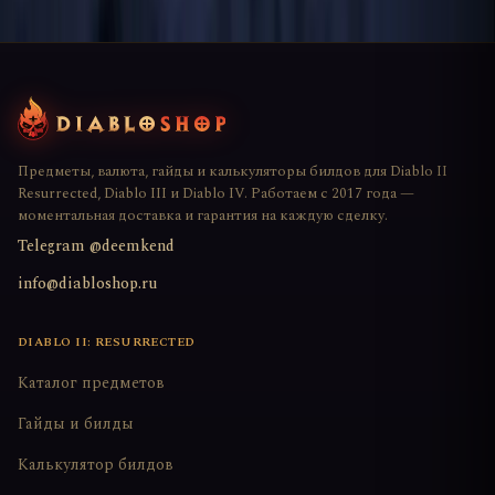
Предметы, валюта, гайды и калькуляторы билдов для Diablo II
Resurrected, Diablo III и Diablo IV. Работаем с 2017 года —
моментальная доставка и гарантия на каждую сделку.
Telegram @deemkend
info@diabloshop.ru
DIABLO II: RESURRECTED
Каталог предметов
Гайды и билды
Калькулятор билдов