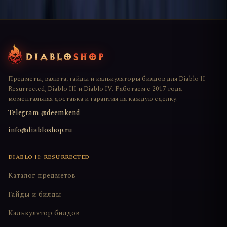
Предметы, валюта, гайды и калькуляторы билдов для Diablo II
Resurrected, Diablo III и Diablo IV. Работаем с 2017 года —
моментальная доставка и гарантия на каждую сделку.
Telegram @deemkend
info@diabloshop.ru
DIABLO II: RESURRECTED
Каталог предметов
Гайды и билды
Калькулятор билдов