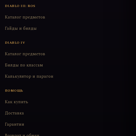
DIABLO III: ROS
Каталог предметов
Гайды и билды
DIABLO IV
Каталог предметов
Билды по классам
Калькулятор и парагон
ПОМОЩЬ
Как купить
Доставка
Гарантии
Возврат и обмен