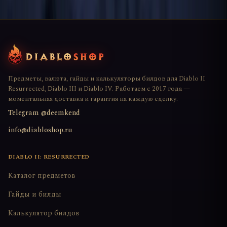
Предметы, валюта, гайды и калькуляторы билдов для Diablo II
Resurrected, Diablo III и Diablo IV. Работаем с 2017 года —
моментальная доставка и гарантия на каждую сделку.
Telegram @deemkend
info@diabloshop.ru
DIABLO II: RESURRECTED
Каталог предметов
Гайды и билды
Калькулятор билдов