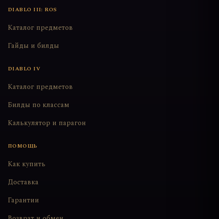
DIABLO III: ROS
Каталог предметов
Гайды и билды
DIABLO IV
Каталог предметов
Билды по классам
Калькулятор и парагон
ПОМОЩЬ
Как купить
Доставка
Гарантии
Возврат и обмен