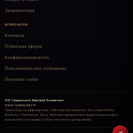
Энциклопедия
КОМПАНИЯ
Контакты
Публичная оферта
Конфиденциальность
Пользовательское соглашение
Политика cookie
ИП Спиридонов Дмитрий Вадимович
ИНН
760806658219
Diabloshop не аффилирован с Blizzard Entertainment. Логотипы Diablo,
Battle.net, PlayStation, Xbox, Nintendo принадлежат правообладателям и
используются на правах добросовестного цитирования.