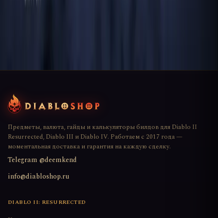
предметы нужны, как ротировать навыки, оптимальный
паргон и кубики Каная.
9 мая 2026
Предметы, валюта, гайды и калькуляторы билдов для Diablo II
Resurrected, Diablo III и Diablo IV. Работаем с 2017 года —
моментальная доставка и гарантия на каждую сделку.
Telegram @deemkend
info@diabloshop.ru
DIABLO II: RESURRECTED