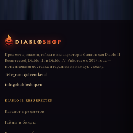
Предметы, валюта, гайды и калькуляторы билдов для Diablo II
Resurrected, Diablo III и Diablo IV. Работаем с 2017 года —
моментальная доставка и гарантия на каждую сделку.
Telegram @deemkend
info@diabloshop.ru
DIABLO II: RESURRECTED
Каталог предметов
Гайды и билды