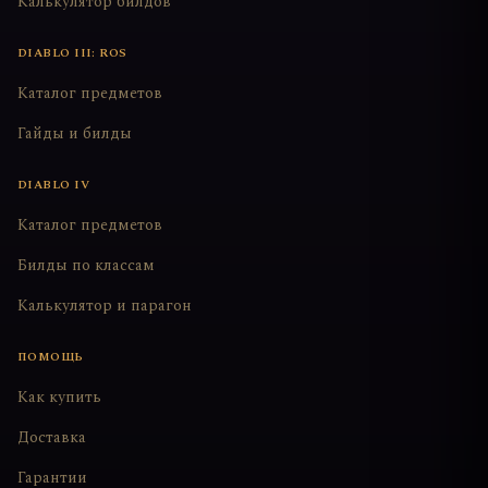
Калькулятор билдов
DIABLO III: ROS
Каталог предметов
Гайды и билды
DIABLO IV
Каталог предметов
Билды по классам
Калькулятор и парагон
ПОМОЩЬ
Как купить
Доставка
Гарантии