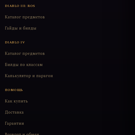
DIABLO III: ROS
Каталог предметов
Гайды и билды
DIABLO IV
Каталог предметов
Билды по классам
Калькулятор и парагон
ПОМОЩЬ
Как купить
Доставка
Гарантии
Возврат и обмен