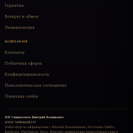
Гарантии
Возврат и обмен
Энциклопедия
КОМПАНИЯ
Контакты
Публичная оферта
Конфиденциальность
Пользовательское соглашение
Политика cookie
ИП Спиридонов Дмитрий Вадимович
ИНН
760806658219
Diabloshop не аффилирован с Blizzard Entertainment. Логотипы Diablo,
Battle.net, PlayStation, Xbox, Nintendo принадлежат правообладателям и