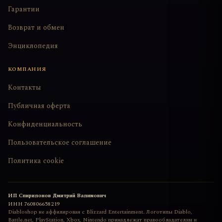
Гарантии
Возврат и обмен
Энциклопедия
КОМПАНИЯ
Контакты
Публичная оферта
Конфиденциальность
Пользовательское соглашение
Политика cookie
ИП Спиридонов Дмитрий Вадимович
ИНН
760806658219
Diabloshop не аффилирован с Blizzard Entertainment. Логотипы Diablo,
Battle.net, PlayStation, Xbox, Nintendo принадлежат правообладателям и