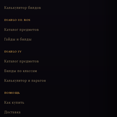
Калькулятор билдов
DIABLO III: ROS
Каталог предметов
Гайды и билды
DIABLO IV
Каталог предметов
Билды по классам
Калькулятор и парагон
ПОМОЩЬ
Как купить
Доставка