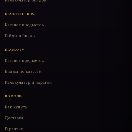
Калькулятор билдов
DIABLO III: ROS
Каталог предметов
Гайды и билды
DIABLO IV
Каталог предметов
Билды по классам
Калькулятор и парагон
ПОМОЩЬ
Как купить
Доставка
Гарантии