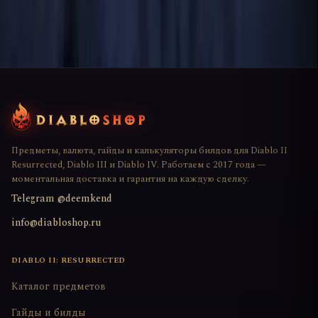
9 мая 2026
Предметы, валюта, гайды и калькуляторы билдов для Diablo II
Resurrected, Diablo III и Diablo IV. Работаем с 2017 года —
моментальная доставка и гарантия на каждую сделку.
Telegram @deemkend
info@diabloshop.ru
DIABLO II: RESURRECTED
Каталог предметов
Гайды и билды